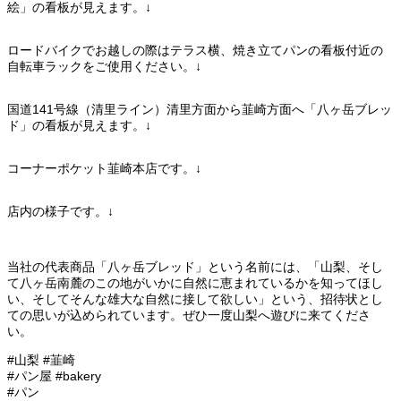
絵」の看板が見えます。↓
ロードバイクでお越しの際はテラス横、焼き立てパンの看板付近の
自転車ラックをご使用ください。↓
国道141号線（清里ライン）清里方面から韮崎方面へ「八ヶ岳ブレッ
ド」の看板が見えます。↓
コーナーポケット韮崎本店です。↓
店内の様子です。↓
当社の代表商品「八ヶ岳ブレッド」という名前には、「山梨、そし
て八ヶ岳南麓のこの地がいかに自然に恵まれているかを知ってほし
い、そしてそんな雄大な自然に接して欲しい」という、招待状とし
ての思いが込められています。ぜひ一度山梨へ遊びに来てくださ
い。
#山梨 #韮崎
#パン屋 #bakery
#パン