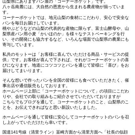
山梨県にありますパン屋の「コーナーポケット」です。
八ヶ岳南麓には、大自然の恩恵から生まれる農産物が揃っていま
す。
コーナーポケットでは、地元山梨の食材にこだわり、安心で安全な
パンを毎日お届けしています。
桃やぶどうなどの山梨の代表的な産物に限らず、富士山酵母や、山
梨県産パン用小麦「かいほのか」を様々なテストベーキングを行
い、その開発にも協力するなど、いろんな場面で山梨県の農業にも
寄与しています。
私共のモットーは「お客様に喜んでいただける商品・サービスの提
供」です。お客様が喜んで下されば、それがコーナーポケットの喜
びになります。地道にコツコツとパンを通じて皆様に「喜び」をお
届けしてまいります。
そんな想いで作ったパンを全国の皆様にも食べていただきたく、催
事出店や通信販売もしております。
ホームページ上部に「コーナーポケットについて」の項目にこだわ
りや、会社での取り組みもご紹介させていただいておりますが
こちらでもブログを通して、コーナーポケットのこと、山梨県のこ
とを、お伝えできればなと思い新設いたしました。
ホームページを通して皆様に安心してコーナーポケットのパンを召
し上がっていただけたら幸いです。
国道141号線（清里ライン）韮崎方面から清里方面へ「社長の似顔