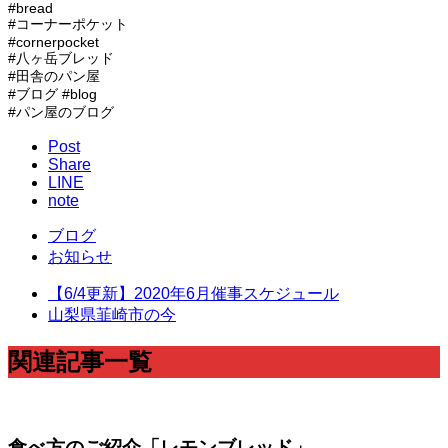
#bread
#コーナーポケット
#cornerpocket
#八ヶ岳ブレッド
#田舎のパン屋
#ブログ #blog
#パン屋のブログ
Post
Share
LINE
note
ブログ
お知らせ
【6/4更新】2020年6月催事スケジュール
山梨県韮崎市の今
関連記事一覧
食べ方のご紹介「レモンブレッド」