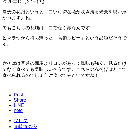
2020年10月27日(火)
蕎麦の花畑というと、白い可憐な花が咲き誇る光景を思い浮
かべますよね。
でもこちらの花畑は、
白でなく赤なんです！
ヒマラヤから持ち帰った「高嶺ルビー」という品種だそうで
す。
赤そばは普通の蕎麦よりコシがあって風味も強く、見るだけ
でなく食べても美味しいそうです。こちらの赤そばはどこで
食べられるのでしょう🤔食べてみたいですね！
Post
Share
LINE
note
ブログ
韮崎市の今