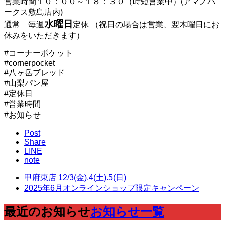
営業時間１０：００～１８：３０（時短営業中）
(アマノパ
ークス敷島店内)
水曜日
通常 毎週
定休 （祝日の場合は営業、翌木曜日にお
休みをいただきます）
#コーナーポケット
#cornerpocket
#八ヶ岳ブレッド
#山梨パン屋
#定休日
#営業時間
#お知らせ
Post
Share
LINE
note
甲府東店 12/3(金).4(土).5(日)
2025年6月オンラインショップ限定キャンペーン
最近のお知らせ
お知らせ一覧